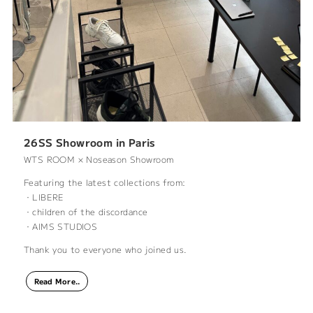
26SS Showroom in Paris
WTS ROOM × Noseason Showroom
Featuring the latest collections from:
・LIBERE
・children of the discordance
・AIMS STUDIOS
Thank you to everyone who joined us.
Read More..