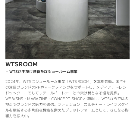
WTSROOM
– WTSが手がける新たなショールーム事業
2024年、WTSはショールーム事業「WTSROOM」を本格始動。国内外
の注目ブランドのPRやマーケティングをサポートし、メディア、トレン
ドセッター、そしてリテールパートナーとの架け橋となる場を提供。
WEB/SNS・MAGAZINE・CONCEPT SHOPと連動し、WTSならではの
視点でブランドの魅力を発信。ファッション・カルチャー・ライフスタイ
ルを横断する多角的な機能を備えたプラットフォームとして、さらなる影
響力を拡大中。