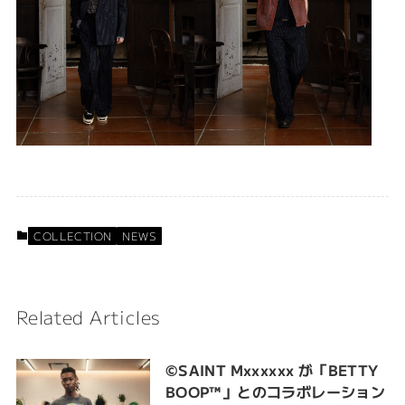
COLLECTION
NEWS
Related Articles
©SAINT Mxxxxxx が「BETTY
BOOP™︎」とのコラボレーション