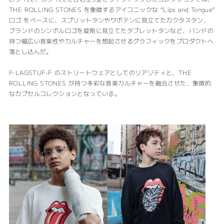
THE ROLLING STONES を象徴するアイコニックな “Lips and Tongue”
ロゴ をベースに、スプリットタンやサボテンに見立てたカクタスタン、
ブランドのシンボルロゴを錠剤に見立てたタブレットタンなど、バンドの
持つ幅広い音楽性やカルチャーを想起させるグラフィックをプロダクトへ
落とし込んだ。
F-LAGSTUF-F のストリートウェアとしてのリアリティと、THE
ROLLING STONES が持つ多彩な音楽カルチャーを融合させた、象徴的
なカプセルコレクションとなっている。