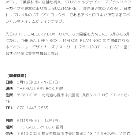
WTS 、千葉県柏市に店舗を構え、STUSSY やデザイナーズブランドのア
ーカイブを豊富に取り扱う BUZZMARKET、裏原研究家の AKIRA 、日本
トップレベルの STUSSY コレクターであるアベヒロユキが所有するスペ
シャルなアイテムがラインナップ。
先日の THE GALLERY BOX TOKYO での開催を皮切りに、5月から6月
にかけ、THE GALLERY BOX 、MAISON FLAMINGO にて開催される
本イベントは、デザイナーズ / ストリートブランドのアーカイブが一堂に
会する非常に貴重な機会となる。
【開催概要】
日時：
5月16日(土) – 17日(日)
場所：
THE GALLERY BOX 札幌
住所：
〒060-0061 北海道札幌市中央区南1条西5-1-7 Nヴィエントビル
1F
TEL：
070-1447-2833
日時：
6月13日(土) – 14日(日)
場所：
THE GALLERY BOX 福岡
住所：
〒810-0023 福岡県福岡市中央区警固2-18-17 SHOWAけやき通