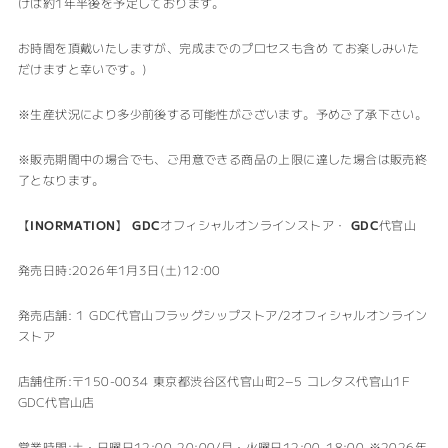
けは約1年半後を予定しております。
お時間を頂戴いたしますが、完成までのプロセスも含め てお楽しみいた
だけますと幸いです。)
※生産状況により多少前後する可能性がございます。予めご了承下さい。
※販売期間中の場合でも、ご用意できる商品の上限に達した場合は販売終
了となります。
【
INORMATION
】
GDC
オフィシャルオンラインストア・
GDC
代官山
発売日時:2026年1月3日(土)12:00
発売店舗: 1 GDC代官山フラッグシップストア/2オフィシャルオンライン
ストア
店舗住所:〒150-0034 東京都渋谷区代官山町2−5 コレタス代官山1F
GDC代官山店
営業時間:土・日曜日12:00-20:00/月・火曜日12:00-18:00 ※2026年