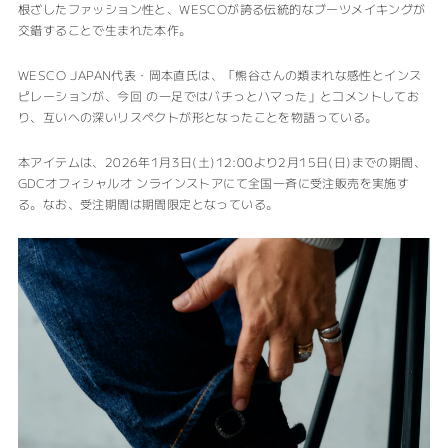
根ざしたファッション性と、WESCOが誇る伝統的なブーツメイキングが
交錯することで生まれた本作。
WESCO JAPAN代表・岡本直氏は、「熊谷さんの類まれな感性とインス
ピレーションが、今回 の一足ではバチっとハマった」とコメントしてお
り、互いへの深いリスペクトが形となったことを物語っている。
本アイテムは、2026年1月3日(土)12:00より2月15日(日)までの期間、
GDCオフィシャルオ ンラインストアにて全国一斉に受注販売を実施す
る。なお、受注期間は期間限定となっている。