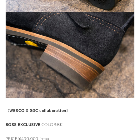
【
WESCO X GDC collaboration
】
BOSS EXCLUSIVE
COLOR:BK
PRICE:¥490,000 intax