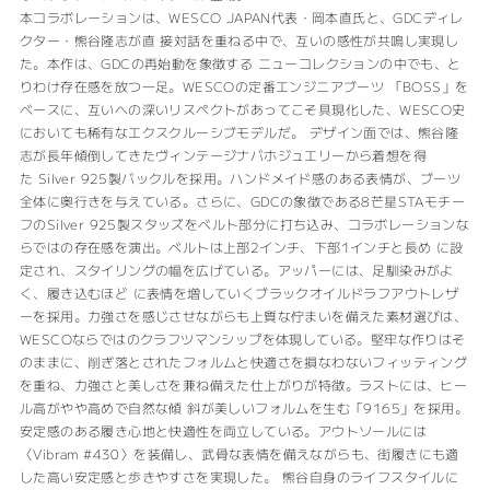
本コラボレーションは、WESCO JAPAN代表・岡本直氏と、GDCディレ
クター・熊谷隆志が直 接対話を重ねる中で、互いの感性が共鳴し実現し
た。本作は、GDCの再始動を象徴する ニューコレクションの中でも、と
りわけ存在感を放つ一足。WESCOの定番エンジニアブーツ 「BOSS」を
ベースに、互いへの深いリスペクトがあってこそ具現化した、WESCO史
においても稀有なエクスクルーシブモデルだ。 デザイン面では、熊谷隆
志が長年傾倒してきたヴィンテージナバホジュエリーから着想を得
た Silver 925製バックルを採用。ハンドメイド感のある表情が、ブーツ
全体に奥行きを与えている。さらに、GDCの象徴である8芒星STAモチー
フのSilver 925製スタッズをベルト部分に打ち込み、コラボレーションな
らではの存在感を演出。ベルトは上部2インチ、下部1インチと長め に設
定され、スタイリングの幅を広げている。アッパーには、足馴染みがよ
く、履き込むほど に表情を増していくブラックオイルドラフアウトレザ
ーを採用。力強さを感じさせながらも上質な佇まいを備えた素材選びは、
WESCOならではのクラフツマンシップを体現している。堅牢な作りはそ
のままに、削ぎ落とされたフォルムと快適さを損なわないフィッティング
を重ね、力強さと美しさを兼ね備えた仕上がりが特徴。ラストには、ヒー
ル高がやや高めで自然な傾 斜が美しいフォルムを生む「9165」を採用。
安定感のある履き心地と快適性を両立している。アウトソールには
〈Vibram #430〉を装備し、武骨な表情を備えながらも、街履きにも適
した高い安定感と歩きやすさを実現した。 熊谷自身のライフスタイルに