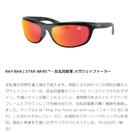
RAY-BAN | STAR WARS™
– 反乱同盟軍
メガウェイファーラー
反乱軍は世界を違う視点で捉えます。帝国に立ち向かうこの特別仕様のメ
ガウェイファーラーは、反乱同盟軍のイメージにインスパイアされたデザ
イン。力強いラインが描くシルエットに、透明感のあるライトブラウンの
フレームとブラウンレンズを組み合わせ、反乱同盟軍の輝く精神を表現し
ました。テンプルには「May the Force be with you（フォースと共にあ
れ）」の忘れられないフレーズと、伝説的なスターバードのシンボルを刻
印。抵抗と希望を力強く示すサングラスとなっている。39,600円（税
込）