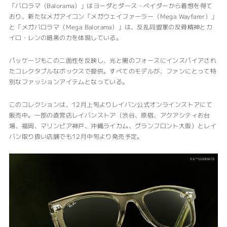
「バロラマ（Balorama）」はヨーダとダース・ベイダーから着想を得て
おり、新たなメガアイコン「メガウェイファーラー（Mega Wayfarer）」
と「メガバロラマ（Mega Balorama）」は、反乱同盟軍の反骨精神とカ
イロ・レンの暗黒の力を体現している。
パッケージもこの二面性を反映し、光と闇のフォースにインスパイアされ
たコレクタブルなボックスで提供。すべてのモデルが、ファンにとって特
別なファッションアイテムとなっている。
このコレクションは、12月上旬よりレイバン公式オンラインストアにて
販売中。一部の直営店レイバンストア（渋谷、原宿、アクアシティお台
場、福岡、マリンピア神戸、沖縄ライカム、グランフロント大阪）とレイ
バン取り扱い店舗でも12月中旬より発売予定。