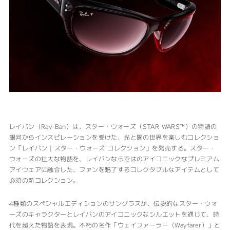
レイバン（Ray-Ban）は、スター・ウォーズ（STAR WARS™）の物語の
銀河からインスピレーションを受けた、光と闇の世界を楽しむコレクショ
ン「レイバン | スター・ウォーズ コレクション」を発売する。スター・
ウォーズの壮大な物語を、レイバンならではのアイコニックなプレミアム
アイウェアに融合した、ファンを魅了するコレクタブルなアイテムとして
必須の新コレクション。
4種類のスペシャルエディションのサングラスが、伝説的なスター・ウォ
ーズのキャラクターとレイバンのアイコニックなシルエットを通じて、時
代を超えた物語を表現。不朽の名作「ウェイファーラー（Wayfarer）」と