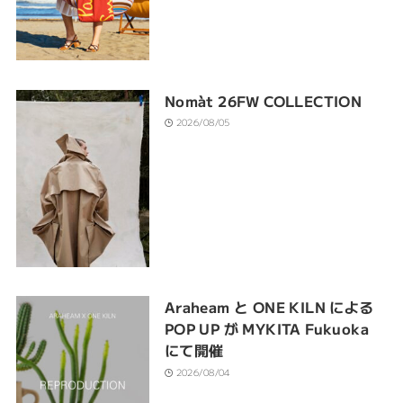
Nomàt 26FW COLLECTION
2026/08/05
Araheam と ONE KILN による
POP UP が MYKITA Fukuoka
にて開催
2026/08/04