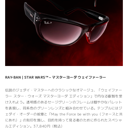
RAY-BAN | STAR WARS™
–
マスターヨーダ
ウェイファーラー
伝説のジェダイ・マスターへのクラシックなオマージュ、「ウェイファー
ラー スター・ウォーズ マスターヨーダ エディション」で内なる叡智を受
け入れよう。透明感のあるセージグリーンのフレームは穏やかなパレット
を表現し、同系色のグリーンレンズと組み合わせている。テンプルにはジ
ェダイ・オーダーの紋章と「May the Force be with you（フォースと共
にあれ）」の刻印を施し、目的を持って見る者のために作られたスペシャ
ルエディション。37,840円（税込）