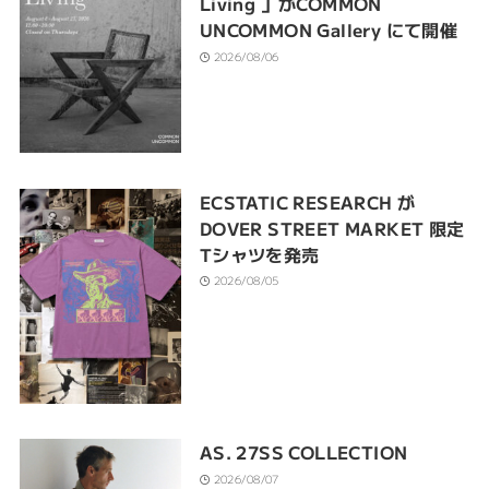
Living 」がCOMMON
UNCOMMON Gallery にて開催
2026/08/06
ECSTATIC RESEARCH が
DOVER STREET MARKET 限定
Tシャツを発売
2026/08/05
AS. 27SS COLLECTION
2026/08/07