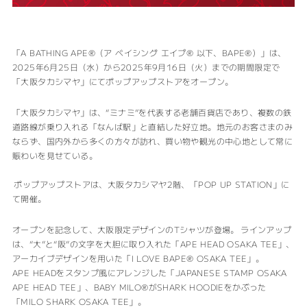
「A BATHING APE®︎（ア ベイシング エイプ®︎ 以下、BAPE®︎）」は、
2025年6月25日（水）から2025年9月16日（火）までの期間限定で
「大阪タカシマヤ」にてポップアップストアをオープン。
「大阪タカシマヤ」は、“ミナミ”を代表する老舗百貨店であり、複数の鉄
道路線が乗り入れる「なんば駅」と直結した好立地。地元のお客さまのみ
ならず、国内外から多くの方々が訪れ、買い物や観光の中心地として常に
賑わいを見せている。
ポップアップストアは、大阪タカシマヤ2階、「POP UP STATION」に
て開催。
オープンを記念して、大阪限定デザインのTシャツが登場。 ラインアップ
は、“大”と“阪”の文字を大胆に取り入れた「APE HEAD OSAKA TEE」、
アーカイブデザインを用いた「I LOVE BAPE® OSAKA TEE」。
APE HEADをスタンプ風にアレンジした「JAPANESE STAMP OSAKA
APE HEAD TEE」、BABY MILO®︎がSHARK HOODIEをかぶった
「MILO SHARK OSAKA TEE」。