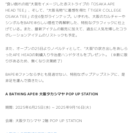
“食い倒れの街”大阪をイメージした赤ストライプの「OSAKA APE
HEAD TEE」、そして、“大阪名物”に着想を得た「TIGER COLLEGE
OSAKA TEE」の全6型がラインナップ。いずれも、大阪のカルチャーや
シンボルをBAPE®︎らしい感性で再解釈した、特別なグラフィックに仕上
げている。また、最新アイテムの販売に加えて、過去に人気を博したコラ
ボレーションアイテムのリストックも予定。
また、オープンの25日よりノベルティとして、“大阪”の吹き出しをあしら
ったAPE HEADの刺繍入り今治産ハンドタオルをプレゼント。（※数に限
りがあるため、無くなり次第終了）
BAPE®︎ファンならずとも見逃せない、特別なポップアップストアに、是
非足を運んで頂きたい。
A BATHING APE®︎ 大阪タカシマヤ POP UP STATION
期間: 2025年6月25日(水) ~ 2025年9月16日(火)
会場: 大阪タカシマヤ 2階 POP UP STATION